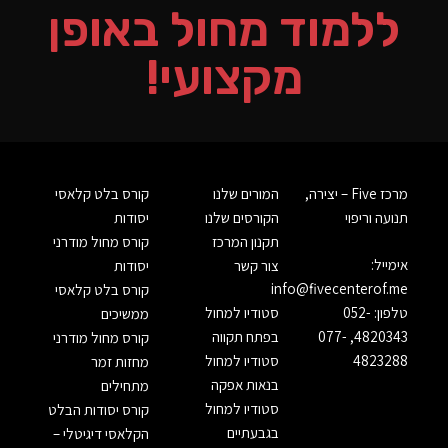
ללמוד מחול באופן
מקצועי!
מרכז Five – יצירה,
המורים שלנו
קורס בלט קלאסי
תנועה וריפוי
הקורסים שלנו
יסודות
תקנון המרכז
קורס מחול מודרני
אימייל:
צור קשר
יסודות
info@fivecenterof.me
קורס בלט קלאסי
טלפון:
052-
סטודיו למחול
ממשיכים
4820343
,
077-
בפתח תקווה
קורס מחול מודרני
4823288
סטודיו למחול
מחזות זמר
בנאות אפקה
מתחילים
סטודיו למחול
קורס יסודות הבלט
בגבעתיים
הקלאסי דיגיטלי –